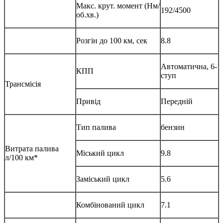
Макс. крут. момент (Нм/
192/4500
об.хв.)
Розгін до 100 км, сек
8.8
Автоматична, 6-
КПП
ступ
Трансмісія
Привід
Передній
Тип палива
бензин
Витрата палива
Міський цикл
9.8
л/100 км*
Заміський цикл
5.6
Комбінований цикл
7.1