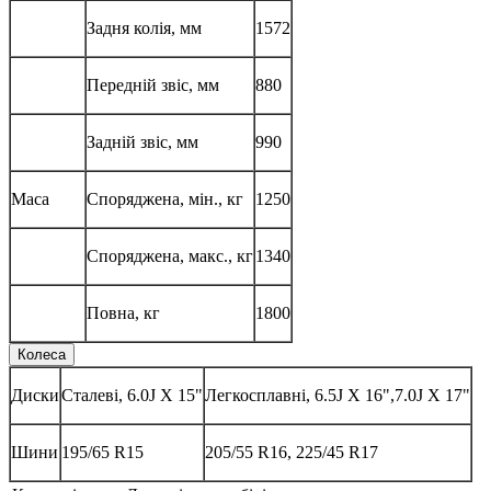
Задня колія, мм
1572
Передній звіс, мм
880
Задній звіс, мм
990
Маса
Споряджена, мін., кг
1250
Споряджена, макс., кг
1340
Повна, кг
1800
Колеса
Диски
Сталеві, 6.0J X 15"
Легкосплавні, 6.5J X 16",7.0J X 17"
Шини
195/65 R15
205/55 R16, 225/45 R17