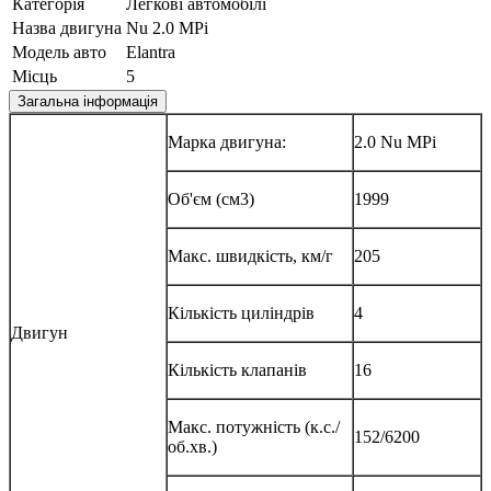
Категорія
Легкові автомобілі
Назва двигуна
Nu 2.0 MPi
Модель авто
Elantra
Місць
5
Загальна інформація
Марка двигуна:
2.0 Nu MPi
Об'єм (см3)
1999
Макс. швидкість, км/г
205
Кількість циліндрів
4
Двигун
Кількість клапанів
16
Макс. потужність (к.с./
152/6200
об.хв.)