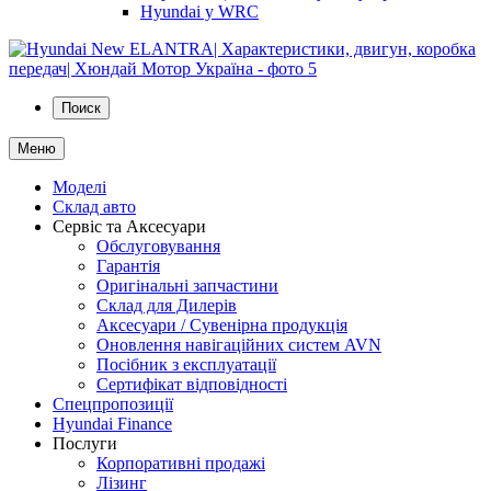
Hyundai у WRC
Поиск
Меню
Моделі
Склад авто
Сервіс та Аксесуари
Обслуговування
Гарантія
Оригінальні запчастини
Склад для Дилерів
Аксесуари / Сувенірна продукція
Оновлення навігаційних систем AVN
Посібник з експлуатації
Сертифікат відповідності
Спецпропозиції
Hyundai Finance
Послуги
Корпоративні продажі
Лізинг