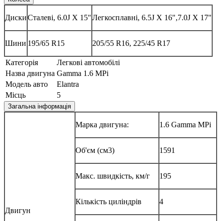
Диски
Сталеві, 6.0J X 15"
Легкосплавні, 6.5J X 16",7.0J X 17"
Шини
195/65 R15
205/55 R16, 225/45 R17
Категорія
Легкові автомобілі
Назва двигуна
Gamma 1.6 MPi
Модель авто
Elantra
Місць
5
Загальна інформація
Марка двигуна:
1.6 Gamma MPi
Об'єм (см3)
1591
Макс. швидкість, км/г
195
Кількість циліндрів
4
Двигун