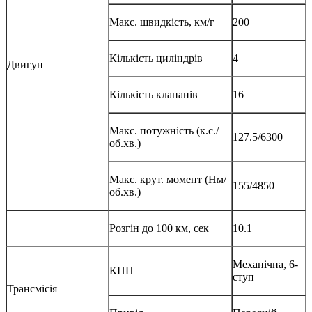
Макс. швидкість, км/г
200
Кількість циліндрів
4
Двигун
Кількість клапанів
16
Макс. потужність (к.с./
127.5/6300
об.хв.)
Макс. крут. момент (Нм/
155/4850
об.хв.)
Розгін до 100 км, сек
10.1
Механічна, 6-
КПП
ступ
Трансмісія