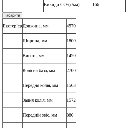
Викиди CO²(г/км)
166
Габарити
Екстер’єр
Довжина, мм
4570
Ширина, мм
1800
Висота, мм
1450
Колісна база, мм
2700
Передня колія, мм
1563
Задня колія, мм
1572
Передній звіс, мм
880