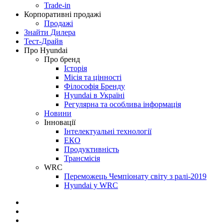
Trade-in
Корпоративні продажі
Продажі
Знайти Дилера
Тест-Драйв
Про Hyundai
Про бренд
Історія
Місія та цінності
Філософія Бренду
Hyundai в Україні
Регулярна та особлива інформація
Новини
Інновації
Інтелектуальні технології
ЕКО
Продуктивність
Трансмісія
WRC
Переможець Чемпіонату світу з ралі-2019
Hyundai у WRC