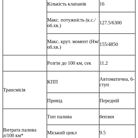
Кількість клапанів
16
Макс. потужність (к.с./
127.5/6300
об.хв.)
Макс. крут. момент (Нм/
155/4850
об.хв.)
Розгін до 100 км, сек
11.2
Автоматична, 6-
КПП
ступ
Трансмісія
Привід
Передній
Тип палива
бензин
Витрата палива
Міський цикл
9.5
л/100 км*