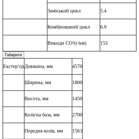
Заміський цикл
5.4
Комбінований цикл
6.9
Викиди CO²(г/км)
153
Габарити
Екстер’єр
Довжина, мм
4570
Ширина, мм
1800
Висота, мм
1450
Колісна база, мм
2700
Передня колія, мм
1563