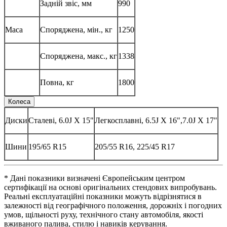
Задній звіс, мм
990
Маса
Споряджена, мін., кг
1250
Споряджена, макс., кг
1338
Повна, кг
1800
Колеса
Диски
Сталеві, 6.0J X 15"
Легкосплавні, 6.5J X 16",7.0J X 17"
Шини
195/65 R15
205/55 R16, 225/45 R17
* Дані показники визначені Європейським центром
сертифікації на основі оригінальних стендових випробувань.
Реальні експлуатаційні показники можуть відрізнятися в
залежності від географічного положення, дорожніх і погодних
умов, щільності руху, технічного стану автомобіля, якості
вживаного палива, стилю і навиків керування.