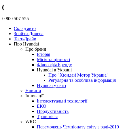
0 800 507 555
Склад авто
Знайти Дилера
Тест-Драйв
Про Hyundai
Про бренд
Історія
Місія та цінності
Філософія Бренду
Hyundai в Україні
Про "Хюндай Мотор Україна"
Регулярна та особлива інформація
Hyundai у світі
Новини
Інновації
Інтелектуальні технології
ЕКО
Продуктивність
Трансмісія
WRC
Переможець Чемпіонату світу з ралі-2019