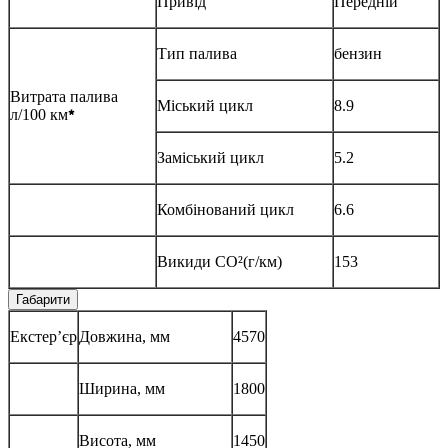
Привід
Передній
Тип палива
бензин
Витрата палива
Міський цикл
8.9
л/100 км
*
Заміський цикл
5.2
Комбінований цикл
6.6
Викиди CO²(г/км)
153
Габарити
Екстер’єр
Довжина, мм
4570
Ширина, мм
1800
Висота, мм
1450